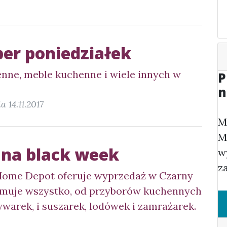
ber poniedziałek
nne, meble kuchenne i wiele innych w
P
n
a 14.11.2017
M
M
na black week
w
z
Home Depot oferuje wyprzedaż w Czarny
ejmuje wszystko, od przyborów kuchennych
warek, i suszarek, lodówek i zamrażarek.