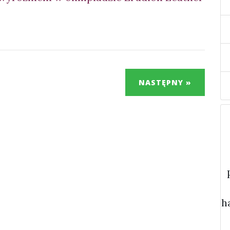
NASTĘPNY »
h