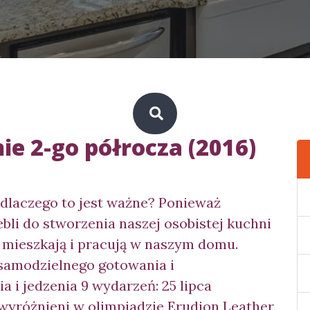
e 2-go półrocza (2016)
 dlaczego to jest ważne? Ponieważ
li do stworzenia naszej osobistej kuchni
y mieszkają i pracują w naszym domu.
samodzielnego gotowania i
a i jedzenia 9 wydarzeń: 25 lipca
 wyróżnieni w olimpiadzie Erudion Leather